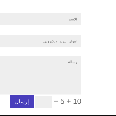
=
10 + 5
إرسال