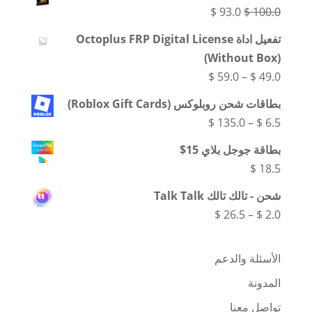
السعر
السعر
$
93.0
$
100.0
الأصلي
الحالي
تفعيل اداة Octoplus FRP Digital License
هو:
هو:
(Without Box)
$ 93.0.
$ 100.0.
نطاق
$
59.0
–
$
49.0
السعر:
بطاقات شحن روبلوكس (Roblox Gift Cards)
من
نطاق
$
135.0
–
$
6.5
السعر:
بطاقة جوجل بلاي 15$
خلال
من
$
18.5
شحن - تالك تالك Talk Talk
خلال
نطاق
$
26.5
–
$
2.0
السعر:
من
الأسئلة والدعم
المدونة
خلال
تواصل معنا