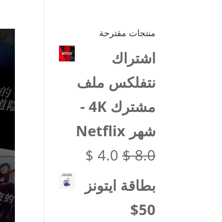
منتجات مقترحة
اشتراك
نتفلكس ملف
مشترك 4K -
شهر Netflix
السعر
السعر
$
4.0
$
8.0
الأصلي
الحالي
بطاقة ايتونز
هو:
هو:
50$