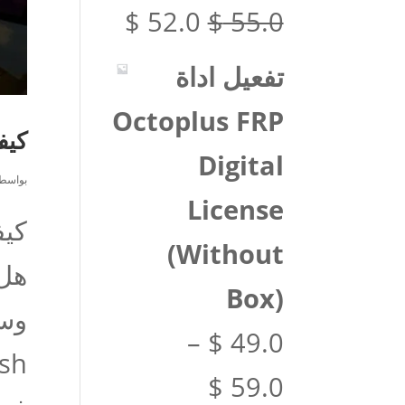
$ 4.0.
$ 8.0.
السعر
السعر
$
52.0
$
55.0
الأصلي
الحالي
تفعيل اداة
هو:
هو:
Octoplus FRP
كيفي
$ 52.0.
$ 55.0.
Digital
بواسط
License
(Without
هل 
Box)
–
$
49.0
نطاق
$
59.0