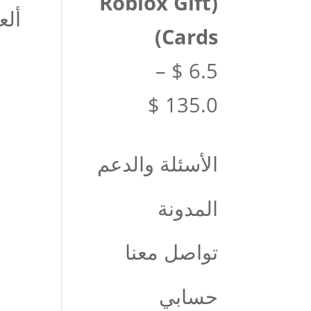
(Roblox Gift
ألع
Cards)
–
$
6.5
نطاق
$
135.0
السعر:
الأسئلة والدعم
من
المدونة
خلال
تواصل معنا
حسابي