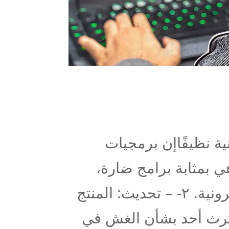
ية نظيفًاإن برمجيات
 بمثابة برامج ضارة،
واستخدامها في البطولات يُعد جريمة إلكترونية. ٢- – تحديث: المنتج
كترث أحد بشأن الغش في