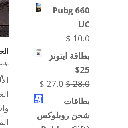
الأصلي
الحالي
Pubg 660
هو:
هو:
UC
$ 108.0.
$ 110.0.
$
10.0
الح
بطاقة ايتونز
بواسط
25$
الأ
السعر
السعر
$
27.0
$
28.0
الغ
الأصلي
الحالي
بطاقات
هو:
هو:
شحن روبلوكس
الم
$ 27.0.
$ 28.0.