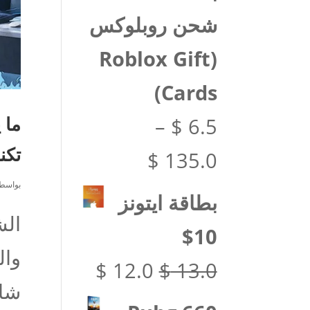
هو:
هو:
شحن روبلوكس
$ 27.0.
$ 28.0.
(Roblox Gift
Cards)
–
$
6.5
تكن
نطاق
$
135.0
بواسط
السعر:
بطاقة ايتونز
من
10$
وال
السعر
السعر
$
12.0
$
13.0
شاغ
خلال
الأصلي
الحالي