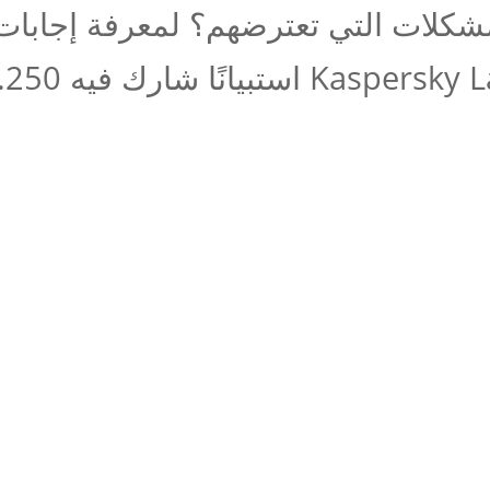
شكلات التي تعترضهم؟ لمعرفة إجابات
Kasper استبيانًا شارك فيه 250...