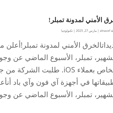
رق الأمني لمدونة تمبلر!
ة
alnazef
|
مارس 27, 2025
|
تكنولوجيا
يداتالخرق الأمني لمدونة تمبلر!أعلن م
شهير، تمبلر، الأسبوع الماضي عن وجود
والخاص بعملاء iOS. طلبت الشر
بيقاتها في أجهزة آي فون وآي باد أنأع
شهير، تمبلر، الأسبوع الماضي عن وجود