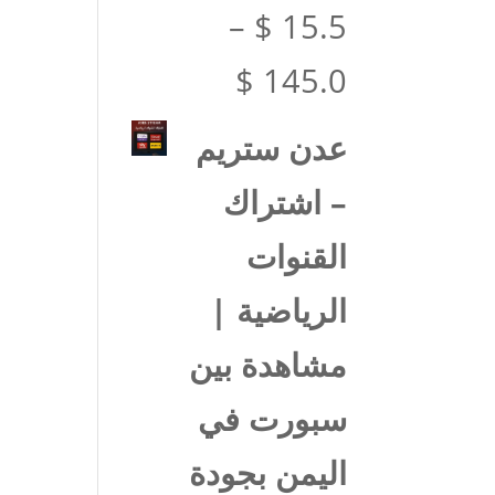
–
$
15.5
نطاق
$
145.0
السعر:
عدن ستريم
من
– اشتراك
القنوات
خلال
الرياضية |
مشاهدة بين
سبورت في
اليمن بجودة