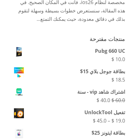
مخصصة لنظام ios26، فأنت في المكان الصحيح. في
هذه المقالة، سنستعرض خطوات بسيطة وسهلة لتقوم
بذلك في دقائق معدودة، حيث يمكنك التمتع...
منتجات مقترحة
Pubg 660 UC
$
10.0
بطاقة جوجل بلاي 15$
$
18.5
اشتراك شاهد vip - سنة
السعر
السعر
$
40.0
$
60.0
الأصلي
الحالي
تفعيل UnlockTool
هو:
هو:
نطاق
$
45.0
–
$
19.0
$ 40.0.
$ 60.0.
السعر:
بطاقة ايتونز 25$
من