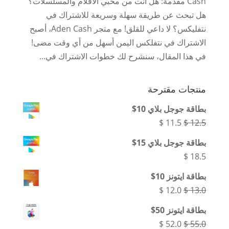
Cash مقدمة: هل أنت من محبي الأفلام والمسلسلات؟
هل تبحث عن طريقة سهلة وسريعة للاشتراك في
نتفليكس؟ لا داعي للقلق! مع متجر Aden Cash، أصبح
الاشتراك في نتفلكس اليمن أسهل من أي وقت مضى!
في هذا المقال، سنشرح لك خطوات الاشتراك في...
منتجات مقترحة
بطاقة جوجل بلاي 10$
السعر
السعر
$
11.5
$
12.5
الأصلي
الحالي
بطاقة جوجل بلاي 15$
هو:
هو:
$
18.5
$ 11.5.
$ 12.5.
بطاقة ايتونز 10$
السعر
السعر
$
12.0
$
13.0
الأصلي
الحالي
بطاقة ايتونز 50$
هو:
هو:
السعر
السعر
$
52.0
$
55.0