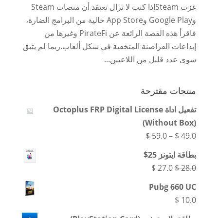
غزت Steamإذا كنت لا تزال تعتقد أن منصات Steam
وGoogle Play وApp Store خالية من البرامج الضارة،
فاقرأ هذه القصة الرائعة عن PirateFi وغيرها من
إبداعات القراصنة المتخفية في شكل ألعاب.ربما لم يتبق
سوى عدد قليل من اللاعبين...
منتجات مقترحة
تفعيل اداة Octoplus FRP Digital License
(Without Box)
نطاق
$
59.0
–
$
49.0
السعر:
بطاقة ايتونز 25$
من
السعر
السعر
$
27.0
$
28.0
الأصلي
الحالي
Pubg 660 UC
خلال
هو:
هو:
$
10.0
$ 27.0.
$ 28.0.