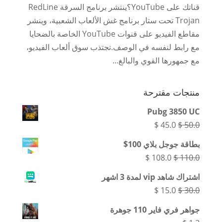
قناتك على YouTube؟ينتشر برنامج السرقة RedLine
Trojan تحت ستار برنامج غش الألعاب الشعبية، وينشر
مقاطع الفيديو على قنوات YouTube الخاصة بالضحايا
مع رابط لنفسه في الوصف.تجتذب سوق ألعاب الفيديو،
مع جمهورها القوي والبالغ...
منتجات مقترحة
Pubg 3850 UC
السعر
السعر
$
45.0
$
50.0
الأصلي
الحالي
بطاقة جوجل بلاي 100$
هو:
هو:
السعر
السعر
$
108.0
$
110.0
$ 45.0.
$ 50.0.
الأصلي
الحالي
اشتراك شاهد vip لمدة 3 اشهر
هو:
هو:
السعر
السعر
$
15.0
$
30.0
$ 108.0.
$ 110.0.
الأصلي
الحالي
جواهر فري فاير 110 جوهرة
هو:
هو: