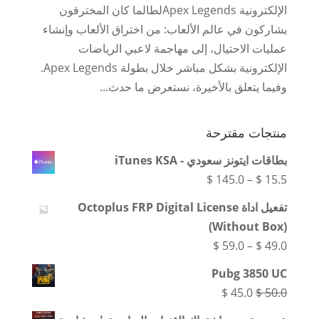
الإلكترونية Apex Legendsلطالما كان المخترقون
يشاركون في عالم الألعاب: من اختراق الألعاب وإنشاء
عمليات الاحتيال، إلى مهاجمة لاعبي الرياضات
الإلكترونية بشكل مباشر خلال بطولة Apex Legends.
وفيما يتعلق بالأخيرة، نستعرض ما حدث...
منتجات مقترحة
بطاقات ايتونز سعودي - iTunes KSA
نطاق
$
145.0
–
$
15.5
السعر:
تفعيل اداة Octoplus FRP Digital License
من
(Without Box)
نطاق
$
59.0
–
$
49.0
خلال
السعر:
Pubg 3850 UC
من
السعر
السعر
$
45.0
$
50.0
الأصلي
الحالي