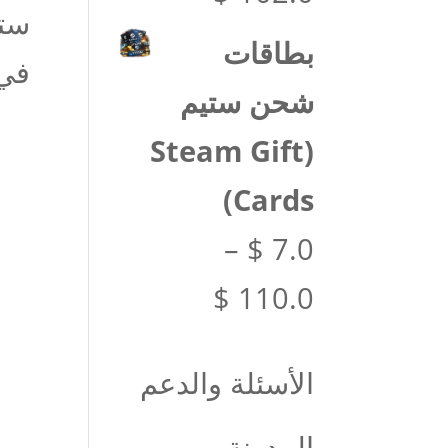
السعر:
بطاقات
في 
من
شحن ستيم
(Steam Gift
خلال
Cards)
–
$
7.0
نطاق
$
110.0
السعر:
الأسئلة والدعم
من
المدونة