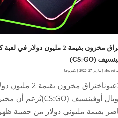
اختراق مخزون بقيمة 2 مليون دولار
نسيف (CS:GO)
ة
alnazef
|
مارس 27, 2025
|
تكنولوجيا
اللاعبوناختراق مخز
جلوبال أوفينسيف (CS:GO
صر بقيمة مليوني دولار من حقيبة ظهر 