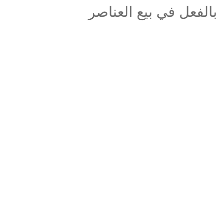
بال أوفينسيف (CS:GO) وبدأ بالفعل في بيع العناصر