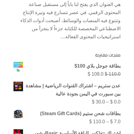
هي العنوان الذي يفتح لنا باباً إلى مستقبل صناعة
المحتوى الرقمي. في عصر تتسارع فيه وتيرة الإنتاج
وتتنوع فيه المنصات والوسائط، أصبحت أدوات الذكاء
الاصطناعي المخصصة للكتابة جزءاً لا يتجزأ من
استراتيجيات المحتوى الفعالة....
منتجات مقترحة
بطاقة جوجل بلاي 100$
السعر
السعر
$
108.0
$
110.0
الأصلي
الحالي
عدن ستريم – اشتراك القنوات الرياضية | مشاهدة
هو:
هو:
بين سبورت في اليمن بجودة عالية
$ 108.0.
$ 110.0.
نطاق
$
30.0
–
$
0.0
السعر:
بطاقات شحن ستيم (Steam Gift Cards)
من
نطاق
$
110.0
–
$
7.0
السعر:
اشتراك نتفلكس الباقة الأساسية Basic- شهر
خلال