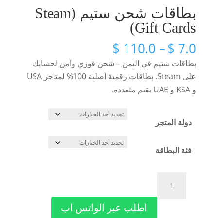
بطاقات شحن ستيم (Steam
Gift Cards)
نطاق
$
110.0
–
$
7.0
السعر:
بطاقات ستيم في اليمن – شحن فوري وآمن لحسابك
من
على Steam. بطاقات رقمية أصلية 100% لمتاجر USA
و KSA و UAE بقيم متعددة.
خلال
دولة المتجر
فئة البطاقة
كمية
إضافة إلى السلة
بطاقات
شحن
اطلب عبر الواتس اب
ستيم