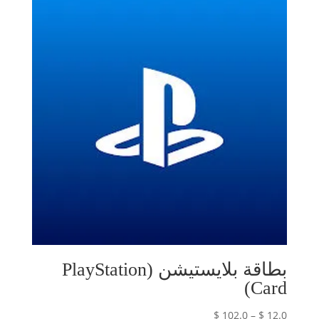
خلال
بطاقة بلايستيشن (PlayStation
Card)
نطاق
$
102.0
–
$
12.0