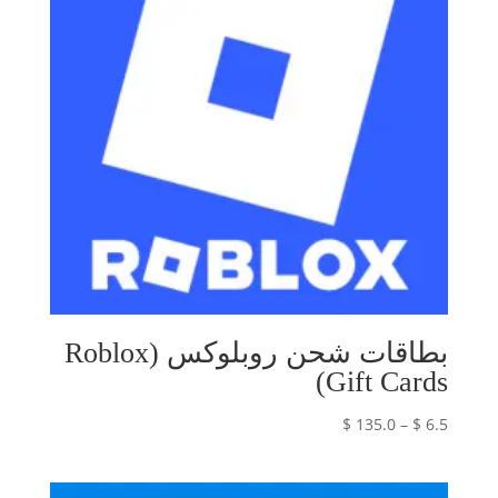
بطاقات شحن روبلوكس (Roblox
Gift Cards)
نطاق
$
135.0
–
$
6.5
السعر:
من