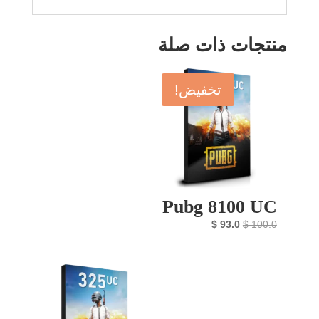
منتجات ذات صلة
تخفيض!
Pubg 8100 UC
السعر
السعر
$
93.0
$
100.0
الأصلي
الحالي
هو:
هو:
$ 93.0.
$ 100.0.