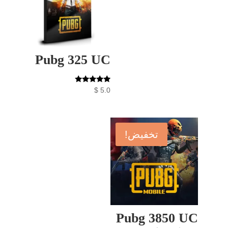
Pubg 325 UC
تم التقييم
$
5.0
5.00
من 5
تخفيض!
Pubg 3850 UC