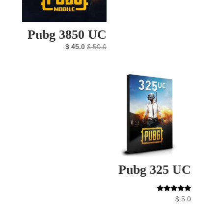
Pubg 3850 UC
السعر
السعر
$
45.0
$
50.0
الأصلي
الحالي
هو:
هو:
$ 45.0.
$ 50.0.
Pubg 325 UC
تم التقييم
$
5.0
5.00
من 5