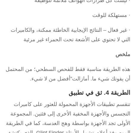
· ليست كل طرازات الهواتف ملائمة للوظيفة
· مستهلكة للوقت
· غير فعال – النتائج الإيجابية الخاطئة ممكنة، والكاميرات
التي لا تحتوي على الأشعة تحت الحمراء غير مرئية
ملخص
هذه الطريقة مناسبة فقط للفحص السطحي؛ من المحتمل
أن يفوتك شيء ما. أمازالت”أفضل من لا شيء.
الطريقة 4. ثق في تطبيق
تنقسم تطبيقات الأجهزة المحمولة للعثور على كاميرات
التجسس والأجهزة المخفية الأخرى إلى فئتين. المجموعة
الأولى تجد الأجهزة بواسطة وهج العدسة، كما في الطريقة
الموصوفة أعلاه. تشمل الأمثلة Glint Finder، الذي يكتشف