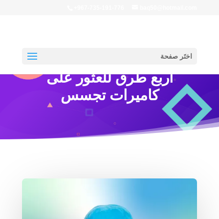
+967-735-191-776
baq50@hotmail.com
اختَر صفحة
أربع طرق للعثور على
كاميرات تجسس