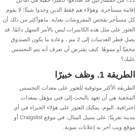
11٪ من المشاركين قد صادفوا كاميرا خفية في أماكن
إقامة مستأجرة. وهؤلاء هم فقط الذين وجدوا شيئًا؛ لا يقوم
كل مستأجر بفحص المفروشات بعناية. ماهوأكثر من ذلك أن
العثور على مثل هذه الكاميرات ليس بالأمر السهل دائمًا. قد
يصل قطر العدسات إلى 2 مم ، وعادة ما يكون الصندوق
مخفيًا أو مموهًا. كيف يفترض أن تعرف أنه يتم التجسس
عليك؟
الطريقة 1. وظف خبيرًا
الطريقة الأكثر موثوقية للعثور على معدات التجسس
المخفية هي أن تعهد بالبحث إلى فني مؤهل بمعدات
احترافية. اليوم، يمكنك العثور على هؤلاء الخبراء في أي
مدينة تقريبًا؛ على سبيل المثال، في موقع Craigslist أو
موقع ويب آخر به إعلانات مبوبة.