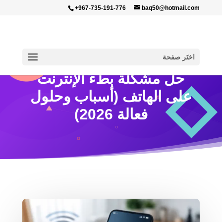
+967-735-191-776
baq50@hotmail.com
اختَر صفحة
حل مشكلة بطء الإنترنت
على الهاتف (أسباب وحلول
فعالة 2026)