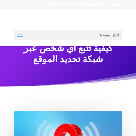
+967-735-191-776
baq50@hotmail.com
اختَر صفحة
كيفية تتبع أي شخص عبر
شبكة تحديد الموقع