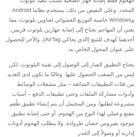
الهجوم فقط إصابة جهاز الضحية بسبب تنفيذ بلوتوث
المحدد. وعلى النقيض من ذلك، يستخدم نظاما Android
وWindows خاصية التوزيع العشوائي لعناوين بلوتوث، مما
يعني أن المهاجم يحتاج إلى إصابة جهازين بلوتوث قريبين:
أحدهما كهدف للتتبع (الذي يحاكي AirTag)، والآخر للحصول
على عنوان المحول الخاص به.
يحتاج التطبيق الضار إلى الوصول إلى تقنية البلوتوث، لكن
ليس من الصعب الحصول عليها. وغالبًا ما تكون لدى العديد
من فئات التطبيقات الشائعة – مثل مشغلات الوسائط
وأدوات مشاركة الملفات وحتى تطبيقات الدفع – أسباب
مشروعة لطلبها. ومن المحتمل أن يتم إنشاء تطبيق طُعم
مقنع وعملي لهذا النوع من الهجوم، أو حتى إصابة تطبيق
موجود بفيروس حصان طروادة. ولا يتطلب الهجوم أذونات
إدارية أو وصولاً إلى الجذر.