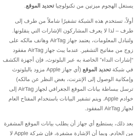
يستغل الهجوم ميزتين من تكنولوچيا
تحديد الموقع
.
أولاً، تستخدم هذه الشبكة تشفيرًا شاملاً من طرف إلى
طرف – لذا لا يعرف المشاركون الإشارات التي ينقلونها.
ولتبادل المعلومات، يعتمد جهاز AirTag وهاتف مالكه على
زوج من مفاتيح التشفير. عندما يبث جهاز AirTag مفقود
“إشارات النداء” الخاصة به عبر البلوتوث، فإن أجهزة الكشف
في شبكة
تحديد الموقع
(أي جهاز Apple مزود بالبلوتوث
وإمكانية الوصول إلى الإنترنت، بغض النظر عن مالكه)
ترسل ببساطة بيانات الموقع الجغرافي لجهاز AirTag إلى
خوادم Apple. ويتم تشفير البيانات باستخدام المفتاح العام
لجهاز AirTag المفقود.
بعد ذلك، يستطيع أي جهاز أن يطلب بيانات الموقع المشفرة
من الخادم. وبما أن الإشارة مشفرة، فإن شركة Apple لا