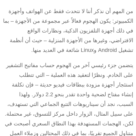
من المهم أن نذكر أننا لا نتحدث فقط عن الهواتف وأجهزة
الكمبيوتر: يكون الهجوم فعالاً عبر مجموعة من الأجهزة – بما
في ذلك أجهزة التلفزيون الذكية، ونظارات الواقع
الافتراضي، وغيرها من الأجهزة المنزلية – حيث أن أنظمة
تشغيل Android وLinux شائعة في العديد منها.
يتضمن جزء رئيسي آخر من الهجوم حساب مفاتيح التشفير
على الخادم. ونظرًا لتعقيد هذه العملية – التي تتطلب
استئجار أجهزة مزودة ببطاقات فيديو حديثة – فإن تكلفة
إنشاء مفتاح لضحية واحدة تقدر بنحو 2.2 دولار. ولهذا
السبب، نجد أن سيناريوهات التتبع الجماعي التي تستهدف،
على سبيل المثال، الزوار داخل مركز للتسوق، غير محتملة.
لكن، الهجمات المستهدفة بهذا النطاق السعري أصبحت في
متناول الجميع تقريبًا، بما في ذلك المحتالين وزملاء العمل