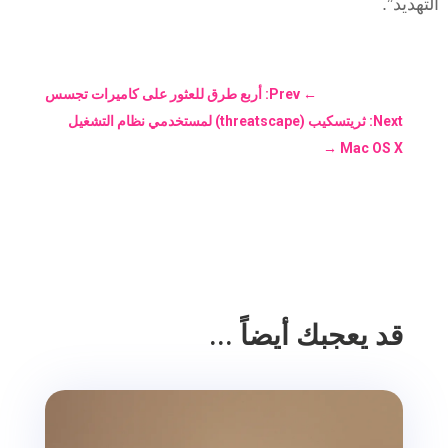
التهديد”.
←
Prev: أربع طرق للعثور على كاميرات تجسس
Next: ثريتسكيب (threatscape) لمستخدمي نظام التشغيل
→
Mac OS X
قد يعجبك أيضاً ...