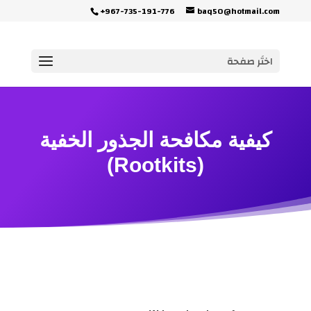
+967-735-191-776
baq50@hotmail.com
اختَر صفحة
كيفية مكافحة الجذور الخفية
(Rootkits)