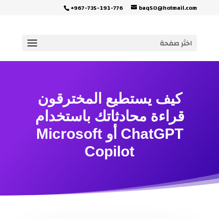
+967-735-191-776
baq50@hotmail.com
اختَر صفحة
كيف يستطيع المخترقون
قراءة محادثاتك باستخدام
ChatGPT أو Microsoft
Copilot