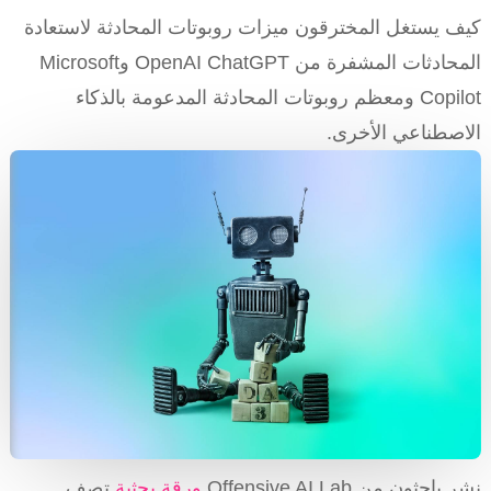
كيف يستغل المخترقون ميزات روبوتات المحادثة لاستعادة
المحادثات المشفرة من OpenAI ChatGPT وMicrosoft
Copilot ومعظم روبوتات المحادثة المدعومة بالذكاء
الاصطناعي الأخرى.
نشر باحثون من Offensive AI Lab
ورقة بحثية
تصف