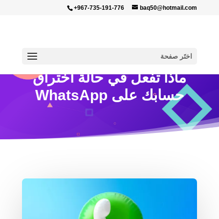
+967-735-191-776
baq50@hotmail.com
اختَر صفحة
ماذا تفعل في حالة اختراق
حسابك على WhatsApp