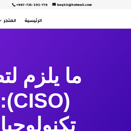
+967-735-191-776
baq50@hotmail.com
الرئيسية
المتجر
ما يلزم لت
(O
تكنولوجيا