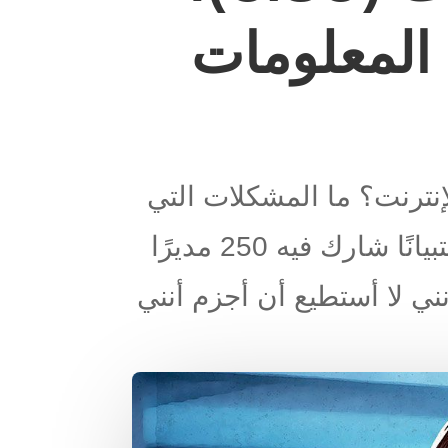
 المعلومات
إنترنت؟ ما المشكلات التي
تعترضهم؟ لمعرفة إجابات هذه الأسئلة، طرحت Kaspersky Lab استبيانًا شارك فيه 250 مديرًا
أنني لا أستطيع أن أجزم أنني