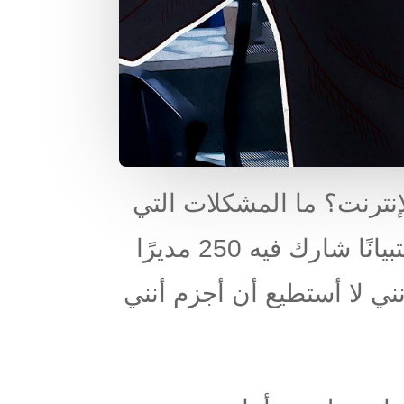
إنترنت؟ ما المشكلات التي
تعترضهم؟ لمعرفة إجابات هذه الأسئلة، طرحت Kaspersky Lab استبيانًا شارك فيه 250 مديرًا
أنني لا أستطيع أن أجزم أنني