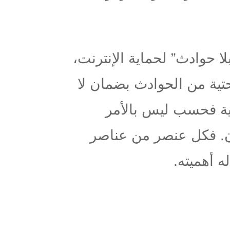
ا حوادث” لحماية الإنترنت،
تية من الحوادث بضمان لا
لية فحسب ليس بالأمر
ن. فكل عنصر من عناصر
ه أهميته.