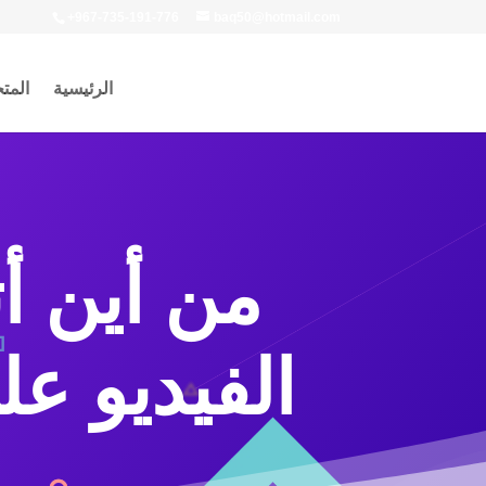
+967-735-191-776
baq50@hotmail.com
الرئيسية
المت
من أين أ
الفيديو على ق