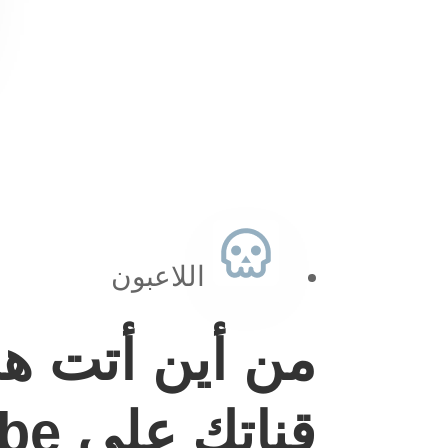
اللاعبون
من أين أتت هذ
قناتك على YouTube؟