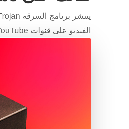
الفيديو على قنوات YouTube الخاصة بالضحايا مع رابط لنفسه في الوصف.