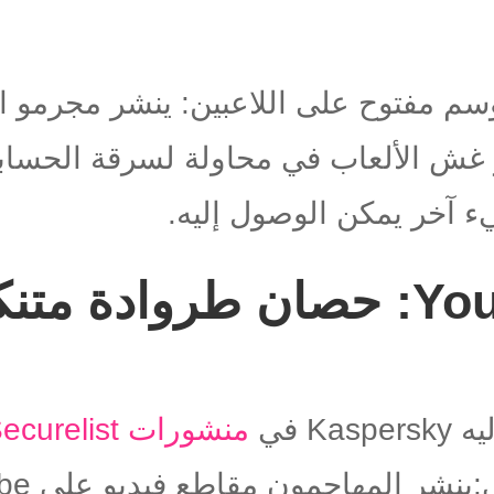
م مفتوح على اللاعبين: ينشر مجرمو ال
ش الألعاب في محاولة لسرقة الحسابا
 آخر يمكن الوصول إليه.
شاهد على YouTube: حصان طرواد
ليه
Kaspersky
في
منشورات
ecurelist
لي:ينشر المهاجمون مقاطع فيديو على
be