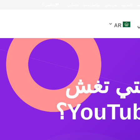
م
المدونة
من نحن
تواصل معنا
حسابي
عناصر 0
ي
AR
لتي تغش