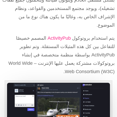
بشكل مستقل الخادم ويتولون صيانته ويتحملون جميع نفقات
تشغيله)، ويوجد مجتمع المستخدمين والقواعد، ونظام
الإشراف الخاص به، وغالبًا ما يكون هناك نوع ما من
الموضوع.
يتم استخدام بروتوكول
ActivityPub
المصمم خصيصًا
للتفاعل بين كل هذه المثيلات المستقلة. وتم تطوير
ActivityPub بواسطة منظمة متخصصة في إنشاء
بروتوكولات مشتركة يعمل عليها الإنترنت – World Wide
Web Consortium (W3C).