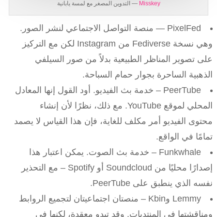
Misskey
— التدوين المصغر مع لمسة يابانية
PixelFed — منصة التواصل الاجتماعي لنشر الصور.
وهي نسخة Fediverse من Instagram لكن مع التركيز
على تصوير المناظر الطبيعية بدلاً من صور السيلفي
الذهبية الساحرة بجوار حمام السباحة.
PeerTube – خدمة بث الفيديو. أود القول إنها المعادل
المحلي لموقع YouTube. مع ذلك، نظرًا لأن إنشاء
محتوى الفيديو أمر مكلف للغاية، فإن هذا القياس لا يصمد
تمامًا في الواقع.
Funkwhale – خدمة بث الصوت. يمكن اعتبار هذا
إصدارًا محليًا من Soundcloud أو Spotify – مع التحذير
نفسه الذي ينطبق على PeerTube.
Lemmy وKbin – منصتان اجتماعيتان لتجميع الروابط
ومناقشتها في المنتديات. وقد تبدو معقدة، لكنها في