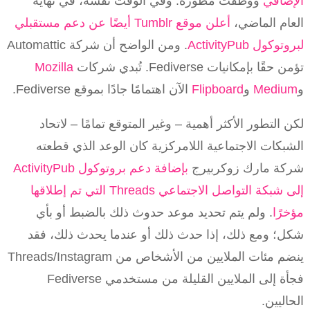
الإضافي
ووظفت مطوره. وفي الوقت نفسه، في نهاية
العام الماضي،
أعلن موقع Tumblr أيضًا عن دعم مستقبلي
لبروتوكول ActivityPub
. ومن الواضح أن شركة Automattic
تؤمن حقًا بإمكانيات Fediverse. تُبدي شركات
Mozilla
و
Medium
و
Flipboard
الآن اهتمامًا جادًا بموقع Fediverse.
لكن التطور الأكثر أهمية – وغير المتوقع تمامًا – لاتحاد
الشبكات الاجتماعية اللامركزية كان الوعد الذي قطعته
شركة مارك زوكربيرج
بإضافة دعم بروتوكول ActivityPub
إلى شبكة التواصل الاجتماعي Threads التي تم إطلاقها
مؤخرًا
. ولم يتم تحديد موعد حدوث ذلك بالضبط أو بأي
شكل؛ ومع ذلك، إذا حدث ذلك أو عندما يحدث ذلك، فقد
ينضم مئات الملايين من الأشخاص من Threads/Instagram
فجأة إلى الملايين القليلة من مستخدمي Fediverse
الحاليين.