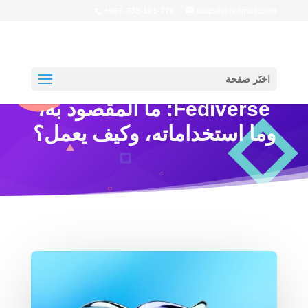
+967-735-191-776
baq50@hotmail.com
اختَر صفحة
Fediverse: ما المقصود به،
وما استخداماته، وكيف يعمل؟