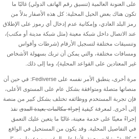
على العنونة العالمية (تنسيق رقم الهاتف الدولي) غالبًا ما
تكون هناك بعض الحيل المحلية: كل هذه الأصفار بدلاً من
رمز البلد العادي، وإمكانية عدم إدخال أي رموز على الإطلاق
عند الاتصال داخل شبكة معينة (مثل شبكة مدينة أو مكتب)،
وتنسيقات مختلفة لتسجيل الأرقام (شرطات وأقواس
ومسافات مختلفة، والتي يمكن أن تربك بسهولة الأشخاص
غير المعتادين على القواعد المحلية)، وما إلى ذلك.
مرة أخرى، ينطبق الأمر نفسه على Fediverse: في حين أن
منصاتها متصلة ومتوافقة بشكل عام على المستوى الأعلى،
فإن تجربة المستخدم ووظائفه تختلف بشكل كبير من منصة
إلى أخرى. لمعرفة كيفية
إجراء مكالمات بعيدة المدى
نفذ
إجراءً معينًا على خدمة معينة، غالبًا ما يتعين عليك التعمق
في التفاصيل المحلية. وقد يكون من المستحيل في الواقع
“مكالمة” مثيلات معينة، لأنها على الرغم من دعمها رسميًا